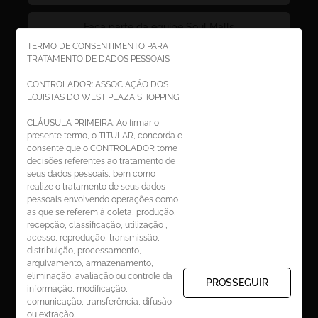
Faça parte da equipe Soul Malls
TERMO DE CONSENTIMENTO PARA
TRATAMENTO DE DADOS PESSOAIS
Faça parte da equipe West Plaza
CONTROLADOR: ASSOCIAÇÃO DOS
LOJISTAS DO WEST PLAZA SHOPPING
Politica de privacidade
CLÁUSULA PRIMEIRA: Ao firmar o
presente termo, o TITULAR, concorda e
Código de Ética de Parceiros
consente que o CONTROLADOR tome
decisões referentes ao tratamento de
seus dados pessoais, bem como
realize o tratamento de seus dados
pessoais envolvendo operações como
CADASTRE-SE
as que se referem à coleta, produção,
recepção, classificação, utilização ,
Receba novidades por e-mail:
acesso, reprodução, transmissão,
distribuição, processamento,
arquivamento, armazenamento,
eliminação, avaliação ou controle da
PROSSEGUIR
informação, modificação,
comunicação, transferência, difusão
CADASTRAR
ou extração.