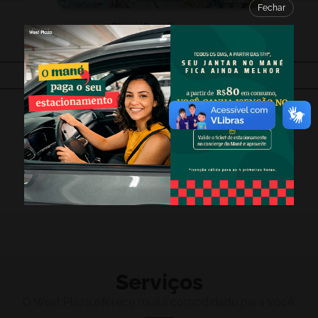
Fechar
Classificação:
N/A
KATSEYE: WILD HEARTS
Comprar Ingresso
VER TODAS
Serviços
O West Plaza oferece muita comodidade para você.