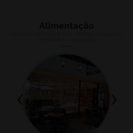
Alimentação
Deliciosas opções para suas refeições e happy hour
com a família e os amigos.
‹
›