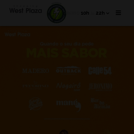
10h
22h
ABERTO
às