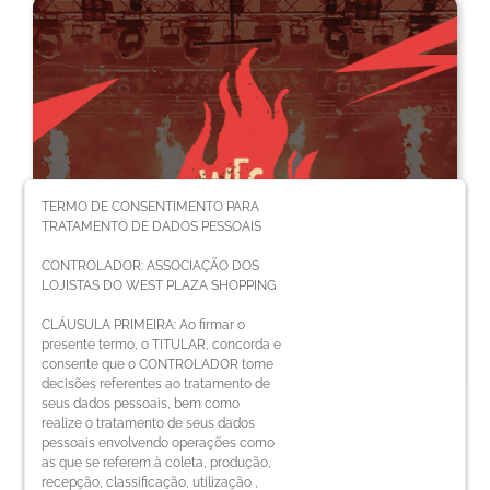
TERMO DE CONSENTIMENTO PARA
TRATAMENTO DE DADOS PESSOAIS
CONTROLADOR: ASSOCIAÇÃO DOS
LOJISTAS DO WEST PLAZA SHOPPING
CLÁUSULA PRIMEIRA: Ao firmar o
presente termo, o TITULAR, concorda e
consente que o CONTROLADOR tome
4ª edição Tarde de Lazer
decisões referentes ao tratamento de
seus dados pessoais, bem como
realize o tratamento de seus dados
pessoais envolvendo operações como
as que se referem à coleta, produção,
recepção, classificação, utilização ,