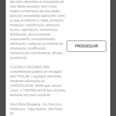
decisões referentes ao tratamento de
seus dados pessoais, bem como
realize o tratamento de seus dados
pessoais envolvendo operações como
CADASTRE-SE
as que se referem à coleta, produção,
recepção, classificação, utilização ,
Receba novidades por e-mail:
acesso, reprodução, transmissão,
distribuição, processamento,
arquivamento, armazenamento,
eliminação, avaliação ou controle da
PROSSEGUIR
informação, modificação,
comunicação, transferência, difusão
CADASTRAR
ou extração.
CLÁUSULA SEGUNDA: Este
consentimento poderá ser revogado
pelo TITULAR, a qualquer momento,
mediante solicitação ao
CONTROLADOR. Sendo que, nesses
casos, o CONTROLADOR buscará pela
exclusão em prazo razoável.
ÁREA DO LOJISTA
West Plaza Shopping - Av. Francisco
Matarazzo - Água Branca, São Paulo -
SP