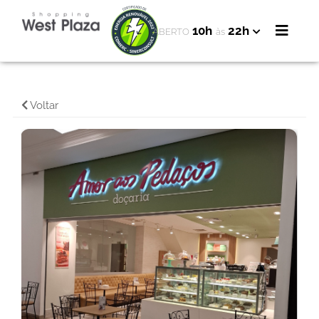
10h
22h
ABERTO
às
Voltar