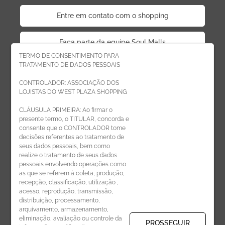
Entre em contato com o shopping
Faça parte da equipe Soul Malls
TERMO DE CONSENTIMENTO PARA
TRATAMENTO DE DADOS PESSOAIS
Faça parte da equipe West Plaza
CONTROLADOR: ASSOCIAÇÃO DOS
LOJISTAS DO WEST PLAZA SHOPPING
Politica de privacidade
CLÁUSULA PRIMEIRA: Ao firmar o
presente termo, o TITULAR, concorda e
Código de Ética de Parceiros
consente que o CONTROLADOR tome
decisões referentes ao tratamento de
seus dados pessoais, bem como
realize o tratamento de seus dados
pessoais envolvendo operações como
CADASTRE-SE
as que se referem à coleta, produção,
recepção, classificação, utilização ,
Receba novidades por e-mail:
acesso, reprodução, transmissão,
distribuição, processamento,
arquivamento, armazenamento,
eliminação, avaliação ou controle da
PROSSEGUIR