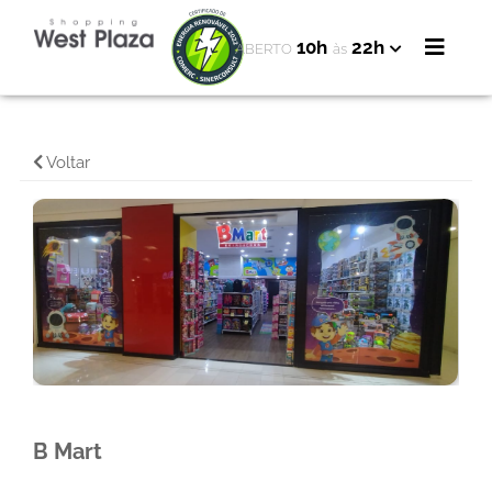
10h
22h
ABERTO
às
Voltar
B Mart