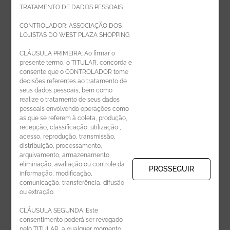
TRATAMENTO DE DADOS PESSOAIS
Faça parte da equipe West Plaza
CONTROLADOR: ASSOCIAÇÃO DOS
LOJISTAS DO WEST PLAZA SHOPPING
Politica de privacidade
CLÁUSULA PRIMEIRA: Ao firmar o
presente termo, o TITULAR, concorda e
Código de Ética de Parceiros
consente que o CONTROLADOR tome
decisões referentes ao tratamento de
seus dados pessoais, bem como
realize o tratamento de seus dados
pessoais envolvendo operações como
CADASTRE-SE
as que se referem à coleta, produção,
recepção, classificação, utilização ,
Receba novidades por e-mail:
acesso, reprodução, transmissão,
distribuição, processamento,
arquivamento, armazenamento,
eliminação, avaliação ou controle da
PROSSEGUIR
informação, modificação,
comunicação, transferência, difusão
CADASTRAR
ou extração.
CLÁUSULA SEGUNDA: Este
consentimento poderá ser revogado
pelo TITULAR, a qualquer momento,