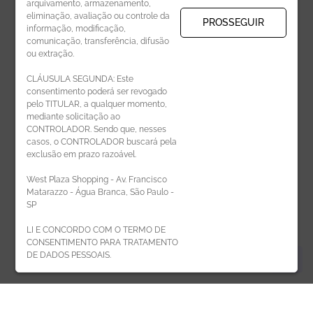
arquivamento, armazenamento,
eliminação, avaliação ou controle da
PROSSEGUIR
informação, modificação,
comunicação, transferência, difusão
CADASTRAR
ou extração.
CLÁUSULA SEGUNDA: Este
consentimento poderá ser revogado
pelo TITULAR, a qualquer momento,
mediante solicitação ao
CONTROLADOR. Sendo que, nesses
casos, o CONTROLADOR buscará pela
exclusão em prazo razoável.
ÁREA DO LOJISTA
West Plaza Shopping - Av. Francisco
Matarazzo - Água Branca, São Paulo -
SP
LI E CONCORDO COM O TERMO DE
CONSENTIMENTO PARA TRATAMENTO
DE DADOS PESSOAIS.