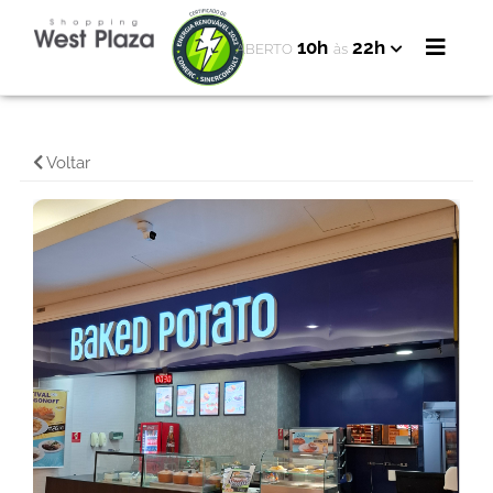
10h
22h
ABERTO
às
Voltar