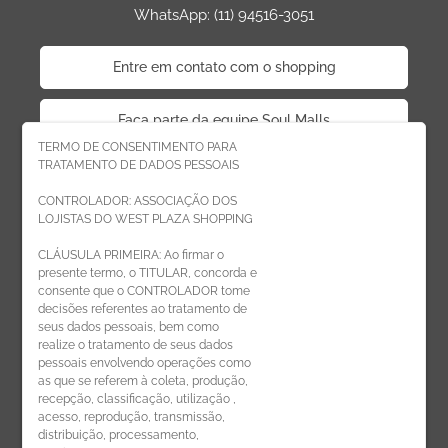
WhatsApp: (11) 94516-3051
Entre em contato com o shopping
Faça parte da equipe Soul Malls
TERMO DE CONSENTIMENTO PARA
TRATAMENTO DE DADOS PESSOAIS
Faça parte da equipe West Plaza
CONTROLADOR: ASSOCIAÇÃO DOS
LOJISTAS DO WEST PLAZA SHOPPING
Politica de privacidade
CLÁUSULA PRIMEIRA: Ao firmar o
presente termo, o TITULAR, concorda e
Código de Ética de Parceiros
consente que o CONTROLADOR tome
decisões referentes ao tratamento de
seus dados pessoais, bem como
realize o tratamento de seus dados
pessoais envolvendo operações como
CADASTRE-SE
as que se referem à coleta, produção,
recepção, classificação, utilização ,
Receba novidades por e-mail:
acesso, reprodução, transmissão,
distribuição, processamento,