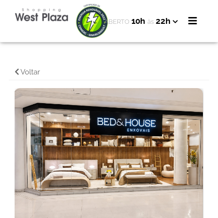
10h
22h
ABERTO
às
Voltar