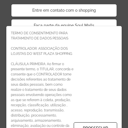
Entre em contato com o shopping
Faça parte da equipe Soul Malls
TERMO DE CONSENTIMENTO PARA
TRATAMENTO DE DADOS PESSOAIS
Faça parte da equipe West Plaza
CONTROLADOR: ASSOCIAÇÃO DOS
LOJISTAS DO WEST PLAZA SHOPPING
Politica de privacidade
CLÁUSULA PRIMEIRA: Ao firmar o
presente termo, o TITULAR, concorda e
Código de Ética de Parceiros
consente que o CONTROLADOR tome
decisões referentes ao tratamento de
seus dados pessoais, bem como
realize o tratamento de seus dados
pessoais envolvendo operações como
CADASTRE-SE
as que se referem à coleta, produção,
recepção, classificação, utilização ,
Receba novidades por e-mail:
acesso, reprodução, transmissão,
distribuição, processamento,
arquivamento, armazenamento,
eliminação, avaliação ou controle da