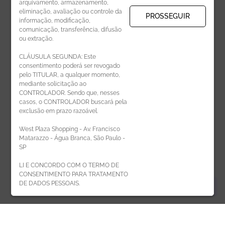
arquivamento, armazenamento,
eliminação, avaliação ou controle da
PROSSEGUIR
informação, modificação,
comunicação, transferência, difusão
CADASTRAR
ou extração.
CLÁUSULA SEGUNDA: Este
consentimento poderá ser revogado
pelo TITULAR, a qualquer momento,
mediante solicitação ao
CONTROLADOR. Sendo que, nesses
casos, o CONTROLADOR buscará pela
exclusão em prazo razoável.
ÁREA DO LOJISTA
West Plaza Shopping - Av. Francisco
Matarazzo - Água Branca, São Paulo -
SP
LI E CONCORDO COM O TERMO DE
CONSENTIMENTO PARA TRATAMENTO
DE DADOS PESSOAIS.