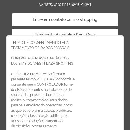
WhatsApp: (11) 94516-3051
Entre em contato com o shopping
Faça parte da equipe Soul Malls
TERMO DE CONSENTIMENTO PARA
TRATAMENTO DE DADOS PESSOAIS
Faça parte da equipe West Plaza
CONTROLADOR: ASSOCIAÇÃO DOS
LOJISTAS DO WEST PLAZA SHOPPING
Politica de privacidade
CLÁUSULA PRIMEIRA: Ao firmar o
presente termo, o TITULAR, concorda e
Código de Ética de Parceiros
consente que o CONTROLADOR tome
decisões referentes ao tratamento de
seus dados pessoais, bem como
realize o tratamento de seus dados
pessoais envolvendo operações como
CADASTRE-SE
as que se referem à coleta, produção,
recepção, classificação, utilização ,
Receba novidades por e-mail:
acesso, reprodução, transmissão,
distribuição, processamento,