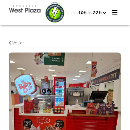
10h
22h
ABERTO
às
Voltar