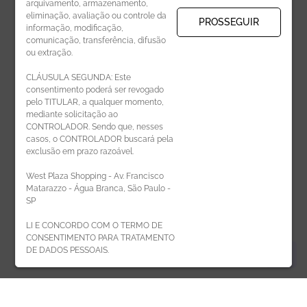
arquivamento, armazenamento,
eliminação, avaliação ou controle da
PROSSEGUIR
informação, modificação,
comunicação, transferência, difusão
CADASTRAR
ou extração.
CLÁUSULA SEGUNDA: Este
consentimento poderá ser revogado
pelo TITULAR, a qualquer momento,
mediante solicitação ao
CONTROLADOR. Sendo que, nesses
casos, o CONTROLADOR buscará pela
exclusão em prazo razoável.
ÁREA DO LOJISTA
West Plaza Shopping - Av. Francisco
Matarazzo - Água Branca, São Paulo -
SP
LI E CONCORDO COM O TERMO DE
CONSENTIMENTO PARA TRATAMENTO
DE DADOS PESSOAIS.