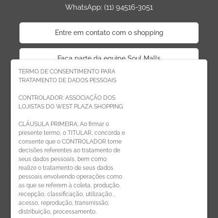
WhatsApp: (11) 94516-3051
Entre em contato com o shopping
Faça parte da equipe Soul Malls
TERMO DE CONSENTIMENTO PARA
TRATAMENTO DE DADOS PESSOAIS
Faça parte da equipe West Plaza
CONTROLADOR: ASSOCIAÇÃO DOS
LOJISTAS DO WEST PLAZA SHOPPING
Politica de privacidade
CLÁUSULA PRIMEIRA: Ao firmar o
presente termo, o TITULAR, concorda e
Código de Ética de Parceiros
consente que o CONTROLADOR tome
decisões referentes ao tratamento de
seus dados pessoais, bem como
realize o tratamento de seus dados
pessoais envolvendo operações como
CADASTRE-SE
as que se referem à coleta, produção,
recepção, classificação, utilização ,
Receba novidades por e-mail:
acesso, reprodução, transmissão,
distribuição, processamento,