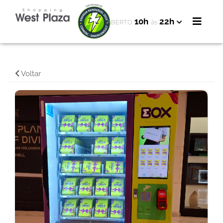
10h
22h
ABERTO
às
Voltar