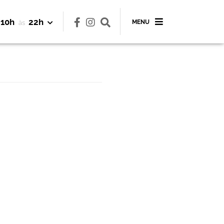
10h
22h
MENU
às