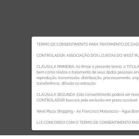
TERMO DE CONSENTIMENTO PARA TRATAMENTO DE DAD
CONTROLADOR: ASSOCIAÇÃO DOS LOJISTAS DO WEST P
CLÁUSULA PRIMEIRA: Ao firmar o presente termo, o TITUL
bem como realize o tratamento de seus dados pessoais envo
reprodução, transmissão, distribuição, processamento, ar
transferência, difusão ou extração.
CLÁUSULA SEGUNDA: Este consentimento poderá ser revog
ÁREA DO LOJISTA
CONTROLADOR buscará pela exclusão em prazo razoável.
West Plaza Shopping - Av. Francisco Matarazzo - Água Bran
LI E CONCORDO COM O TERMO DE CONSENTIMENTO PAR