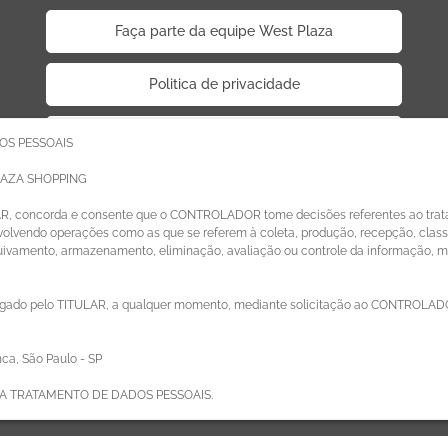
Faça parte da equipe West Plaza
Politica de privacidade
Código de Ética de Parceiros
OS PESSOAIS
LAZA SHOPPING
AR, concorda e consente que o CONTROLADOR tome decisões referentes ao trat
lvendo operações como as que se referem à coleta, produção, recepção, classif
quivamento, armazenamento, eliminação, avaliação ou controle da informação, 
ado pelo TITULAR, a qualquer momento, mediante solicitação ao CONTROLADOR
ca, São Paulo - SP
A TRATAMENTO DE DADOS PESSOAIS.