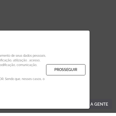
amento de seus dados pessoais,
icação, utilização , acesso,
modificação, comunicação,
PROSSEGUIR
. Sendo que, nesses casos, o
FALE COM A GENTE