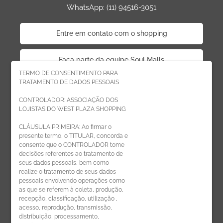
WhatsApp: (11) 94516-3051
Entre em contato com o shopping
Faça parte da equipe Soul Malls
TERMO DE CONSENTIMENTO PARA
TRATAMENTO DE DADOS PESSOAIS
Faça parte da equipe West Plaza
CONTROLADOR: ASSOCIAÇÃO DOS
LOJISTAS DO WEST PLAZA SHOPPING
Politica de privacidade
CLÁUSULA PRIMEIRA: Ao firmar o
presente termo, o TITULAR, concorda e
Código de Ética de Parceiros
consente que o CONTROLADOR tome
decisões referentes ao tratamento de
seus dados pessoais, bem como
realize o tratamento de seus dados
pessoais envolvendo operações como
CADASTRE-SE
as que se referem à coleta, produção,
recepção, classificação, utilização ,
Receba novidades por e-mail:
acesso, reprodução, transmissão,
distribuição, processamento,