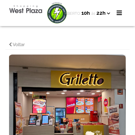
10h
22h
ABERTO
às
Voltar