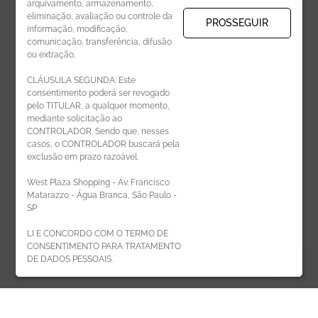
arquivamento, armazenamento,
eliminação, avaliação ou controle da
PROSSEGUIR
informação, modificação,
comunicação, transferência, difusão
CADASTRAR
ou extração.
CLÁUSULA SEGUNDA: Este
consentimento poderá ser revogado
pelo TITULAR, a qualquer momento,
mediante solicitação ao
CONTROLADOR. Sendo que, nesses
casos, o CONTROLADOR buscará pela
exclusão em prazo razoável.
ÁREA DO LOJISTA
West Plaza Shopping - Av. Francisco
Matarazzo - Água Branca, São Paulo -
SP
LI E CONCORDO COM O TERMO DE
CONSENTIMENTO PARA TRATAMENTO
DE DADOS PESSOAIS.