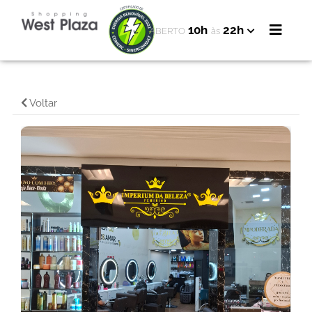
10h
22h
ABERTO
às
Voltar