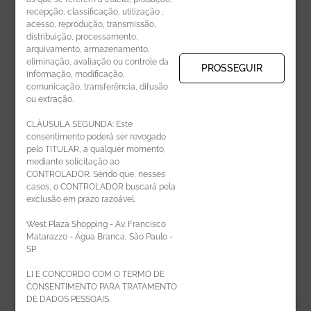
recepção, classificação, utilização ,
Receba novidades por e-mail:
acesso, reprodução, transmissão,
distribuição, processamento,
arquivamento, armazenamento,
eliminação, avaliação ou controle da
PROSSEGUIR
informação, modificação,
comunicação, transferência, difusão
CADASTRAR
ou extração.
CLÁUSULA SEGUNDA: Este
consentimento poderá ser revogado
pelo TITULAR, a qualquer momento,
mediante solicitação ao
CONTROLADOR. Sendo que, nesses
casos, o CONTROLADOR buscará pela
exclusão em prazo razoável.
ÁREA DO LOJISTA
West Plaza Shopping - Av. Francisco
Matarazzo - Água Branca, São Paulo -
SP
LI E CONCORDO COM O TERMO DE
CONSENTIMENTO PARA TRATAMENTO
DE DADOS PESSOAIS.