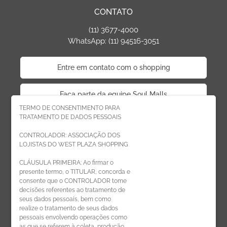
CONTATO
(11) 3677-4000
WhatsApp: (11) 94516-3051
Entre em contato com o shopping
Faça parte da equipe Soul Malls
TERMO DE CONSENTIMENTO PARA
TRATAMENTO DE DADOS PESSOAIS
Faça parte da equipe West Plaza
CONTROLADOR: ASSOCIAÇÃO DOS
LOJISTAS DO WEST PLAZA SHOPPING
Politica de privacidade
CLÁUSULA PRIMEIRA: Ao firmar o
presente termo, o TITULAR, concorda e
Código de Ética de Parceiros
consente que o CONTROLADOR tome
decisões referentes ao tratamento de
seus dados pessoais, bem como
realize o tratamento de seus dados
pessoais envolvendo operações como
CADASTRE-SE
as que se referem à coleta, produção,