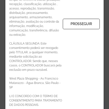
recepção, classificação, utilização ,
Receba novidades por e-mail:
acesso, reprodução, transmissão,
distribuição, processamento,
arquivamento, armazenamento,
eliminação, avaliação ou controle da
PROSSEGUIR
informação, modificação,
comunicação, transferência, difusão
CADASTRAR
ou extração.
CLÁUSULA SEGUNDA: Este
consentimento poderá ser revogado
pelo TITULAR, a qualquer momento,
mediante solicitação ao
CONTROLADOR. Sendo que, nesses
casos, o CONTROLADOR buscará pela
exclusão em prazo razoável.
ÁREA DO LOJISTA
West Plaza Shopping - Av. Francisco
Matarazzo - Água Branca, São Paulo -
SP
LI E CONCORDO COM O TERMO DE
CONSENTIMENTO PARA TRATAMENTO
DE DADOS PESSOAIS.