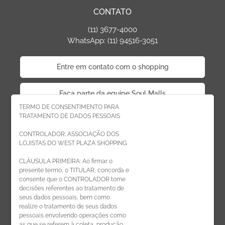
CONTATO
(11) 3677-4000
WhatsApp: (11) 94516-3051
Entre em contato com o shopping
Faça parte da equipe Soul Malls
TERMO DE CONSENTIMENTO PARA
TRATAMENTO DE DADOS PESSOAIS
Faça parte da equipe West Plaza
CONTROLADOR: ASSOCIAÇÃO DOS
LOJISTAS DO WEST PLAZA SHOPPING
Politica de privacidade
CLÁUSULA PRIMEIRA: Ao firmar o
presente termo, o TITULAR, concorda e
Código de Ética de Parceiros
consente que o CONTROLADOR tome
decisões referentes ao tratamento de
seus dados pessoais, bem como
realize o tratamento de seus dados
pessoais envolvendo operações como
CADASTRE-SE
as que se referem à coleta, produção,