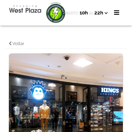
10h
22h
ABERTO
às
Voltar
‹
›