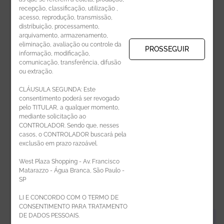
recepção, classificação, utilização ,
Receba novidades por e-mail:
acesso, reprodução, transmissão,
distribuição, processamento,
arquivamento, armazenamento,
eliminação, avaliação ou controle da
PROSSEGUIR
informação, modificação,
comunicação, transferência, difusão
CADASTRAR
ou extração.
CLÁUSULA SEGUNDA: Este
consentimento poderá ser revogado
pelo TITULAR, a qualquer momento,
mediante solicitação ao
CONTROLADOR. Sendo que, nesses
casos, o CONTROLADOR buscará pela
exclusão em prazo razoável.
ÁREA DO LOJISTA
West Plaza Shopping - Av. Francisco
Matarazzo - Água Branca, São Paulo -
SP
LI E CONCORDO COM O TERMO DE
CONSENTIMENTO PARA TRATAMENTO
DE DADOS PESSOAIS.