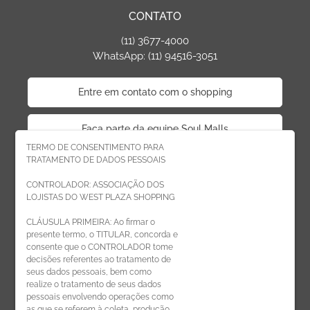
CONTATO
(11) 3677-4000
WhatsApp: (11) 94516-3051
Entre em contato com o shopping
Faça parte da equipe Soul Malls
TERMO DE CONSENTIMENTO PARA
TRATAMENTO DE DADOS PESSOAIS
Faça parte da equipe West Plaza
CONTROLADOR: ASSOCIAÇÃO DOS
LOJISTAS DO WEST PLAZA SHOPPING
Politica de privacidade
CLÁUSULA PRIMEIRA: Ao firmar o
presente termo, o TITULAR, concorda e
Código de Ética de Parceiros
consente que o CONTROLADOR tome
decisões referentes ao tratamento de
seus dados pessoais, bem como
realize o tratamento de seus dados
pessoais envolvendo operações como
CADASTRE-SE
as que se referem à coleta, produção,