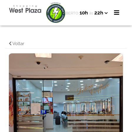
10h
22h
ABERTO
às
Voltar