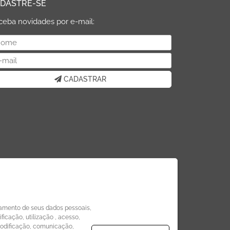
DASTRE-SE
ceba novidades por e-mail:
CADASTRAR
amento de seus dados pessoais,
icação, utilização , acesso,
modificação, comunicação,