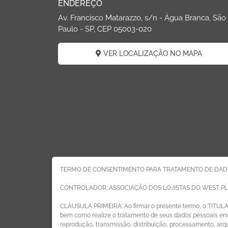
ENDEREÇO
Av. Francisco Matarazzo, s/n - Água Branca, São
Paulo - SP, CEP 05003-020
VER LOCALIZAÇÃO NO MAPA
TERMO DE CONSENTIMENTO PARA TRATAMENTO DE DAD
CONTROLADOR: ASSOCIAÇÃO DOS LOJISTAS DO WEST P
CLÁUSULA PRIMEIRA: Ao firmar o presente termo, o TITUL
bem como realize o tratamento de seus dados pessoais envo
reprodução, transmissão, distribuição, processamento, ar