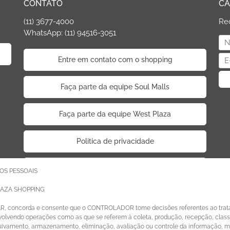
CONTATO
CA
(11) 3677-4000
Re
WhatsApp: (11) 94516-3051
Entre em contato com o shopping
Faça parte da equipe Soul Malls
Faça parte da equipe West Plaza
Politica de privacidade
Código de Ética de Parceiros
OS PESSOAIS
LAZA SHOPPING
AR, concorda e consente que o CONTROLADOR tome decisões referentes ao trat
lvendo operações como as que se referem à coleta, produção, recepção, classif
quivamento, armazenamento, eliminação, avaliação ou controle da informação, 