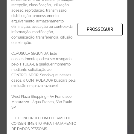
recepção, classificação, utilização ,
Receba novidades por e-mail:
acesso, reprodução, transmissão,
distribuição, processamento,
arquivamento, armazenamento,
eliminação, avaliação ou controle da
PROSSEGUIR
informação, modificação,
comunicação, transferência, difusão
CADASTRAR
ou extração.
CLÁUSULA SEGUNDA: Este
consentimento poderá ser revogado
pelo TITULAR, a qualquer momento,
mediante solicitação ao
CONTROLADOR. Sendo que, nesses
casos, o CONTROLADOR buscará pela
exclusão em prazo razoável.
ÁREA DO LOJISTA
West Plaza Shopping - Av. Francisco
Matarazzo - Água Branca, São Paulo -
SP
LI E CONCORDO COM O TERMO DE
CONSENTIMENTO PARA TRATAMENTO
DE DADOS PESSOAIS.