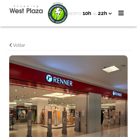
10h
22h
ABERTO
às
Voltar