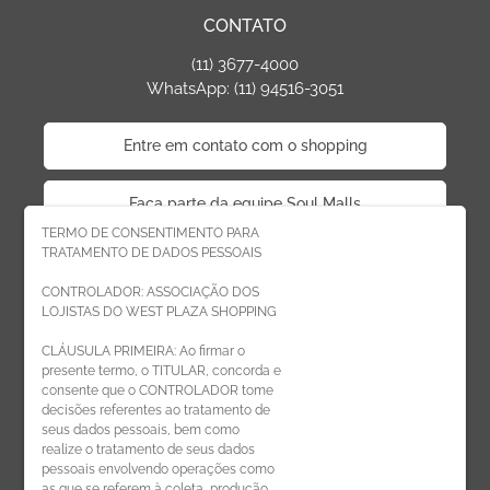
CONTATO
(11) 3677-4000
WhatsApp: (11) 94516-3051
Entre em contato com o shopping
Faça parte da equipe Soul Malls
TERMO DE CONSENTIMENTO PARA
TRATAMENTO DE DADOS PESSOAIS
Faça parte da equipe West Plaza
CONTROLADOR: ASSOCIAÇÃO DOS
LOJISTAS DO WEST PLAZA SHOPPING
Politica de privacidade
CLÁUSULA PRIMEIRA: Ao firmar o
presente termo, o TITULAR, concorda e
Código de Ética de Parceiros
consente que o CONTROLADOR tome
decisões referentes ao tratamento de
seus dados pessoais, bem como
realize o tratamento de seus dados
pessoais envolvendo operações como
CADASTRE-SE
as que se referem à coleta, produção,