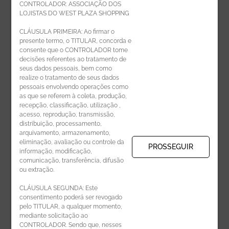
CONTROLADOR: ASSOCIAÇÃO DOS
LOJISTAS DO WEST PLAZA SHOPPING
Politica de privacidade
CLÁUSULA PRIMEIRA: Ao firmar o
presente termo, o TITULAR, concorda e
Código de Ética de Parceiros
consente que o CONTROLADOR tome
decisões referentes ao tratamento de
seus dados pessoais, bem como
realize o tratamento de seus dados
pessoais envolvendo operações como
CADASTRE-SE
as que se referem à coleta, produção,
recepção, classificação, utilização ,
Receba novidades por e-mail:
acesso, reprodução, transmissão,
distribuição, processamento,
arquivamento, armazenamento,
eliminação, avaliação ou controle da
PROSSEGUIR
informação, modificação,
comunicação, transferência, difusão
CADASTRAR
ou extração.
CLÁUSULA SEGUNDA: Este
consentimento poderá ser revogado
pelo TITULAR, a qualquer momento,
mediante solicitação ao
CONTROLADOR. Sendo que, nesses