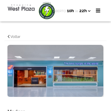
10h
22h
ABERTO
às
Voltar