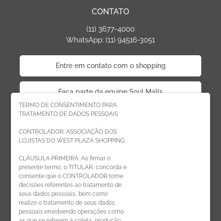
CONTATO
(11) 3677-4000
WhatsApp: (11) 94516-3051
Entre em contato com o shopping
Faça parte da equipe Soul Malls
TERMO DE CONSENTIMENTO PARA
TRATAMENTO DE DADOS PESSOAIS
Faça parte da equipe West Plaza
CONTROLADOR: ASSOCIAÇÃO DOS
LOJISTAS DO WEST PLAZA SHOPPING
Politica de privacidade
CLÁUSULA PRIMEIRA: Ao firmar o
presente termo, o TITULAR, concorda e
Código de Ética de Parceiros
consente que o CONTROLADOR tome
decisões referentes ao tratamento de
seus dados pessoais, bem como
realize o tratamento de seus dados
pessoais envolvendo operações como
CADASTRE-SE
as que se referem à coleta, produção,