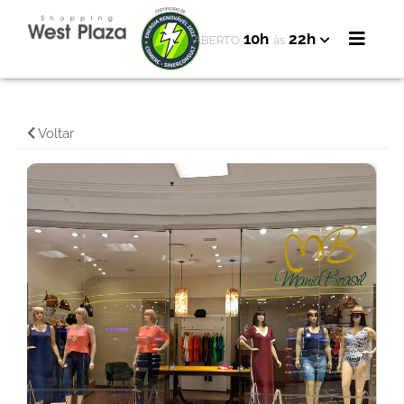
10h
22h
ABERTO
às
Voltar