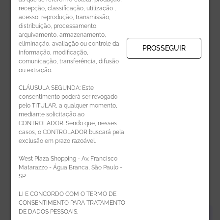
recepção, classificação, utilização ,
Receba novidades por e-mail:
acesso, reprodução, transmissão,
distribuição, processamento,
arquivamento, armazenamento,
eliminação, avaliação ou controle da
PROSSEGUIR
informação, modificação,
comunicação, transferência, difusão
CADASTRAR
ou extração.
CLÁUSULA SEGUNDA: Este
consentimento poderá ser revogado
pelo TITULAR, a qualquer momento,
mediante solicitação ao
CONTROLADOR. Sendo que, nesses
casos, o CONTROLADOR buscará pela
exclusão em prazo razoável.
ÁREA DO LOJISTA
West Plaza Shopping - Av. Francisco
Matarazzo - Água Branca, São Paulo -
SP
LI E CONCORDO COM O TERMO DE
CONSENTIMENTO PARA TRATAMENTO
DE DADOS PESSOAIS.