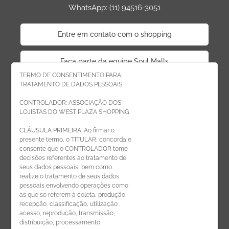
WhatsApp: (11) 94516-3051
Entre em contato com o shopping
Faça parte da equipe Soul Malls
TERMO DE CONSENTIMENTO PARA
TRATAMENTO DE DADOS PESSOAIS
Faça parte da equipe West Plaza
CONTROLADOR: ASSOCIAÇÃO DOS
LOJISTAS DO WEST PLAZA SHOPPING
Politica de privacidade
CLÁUSULA PRIMEIRA: Ao firmar o
presente termo, o TITULAR, concorda e
Código de Ética de Parceiros
consente que o CONTROLADOR tome
decisões referentes ao tratamento de
seus dados pessoais, bem como
realize o tratamento de seus dados
pessoais envolvendo operações como
CADASTRE-SE
as que se referem à coleta, produção,
recepção, classificação, utilização ,
Receba novidades por e-mail:
acesso, reprodução, transmissão,
distribuição, processamento,