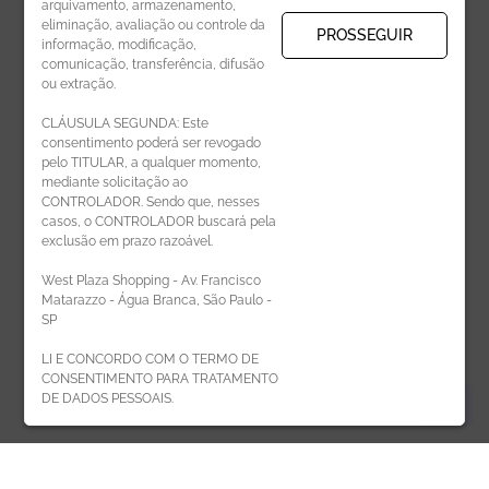
arquivamento, armazenamento,
eliminação, avaliação ou controle da
PROSSEGUIR
informação, modificação,
comunicação, transferência, difusão
CADASTRAR
ou extração.
CLÁUSULA SEGUNDA: Este
consentimento poderá ser revogado
pelo TITULAR, a qualquer momento,
mediante solicitação ao
CONTROLADOR. Sendo que, nesses
casos, o CONTROLADOR buscará pela
exclusão em prazo razoável.
ÁREA DO LOJISTA
West Plaza Shopping - Av. Francisco
Matarazzo - Água Branca, São Paulo -
SP
LI E CONCORDO COM O TERMO DE
CONSENTIMENTO PARA TRATAMENTO
DE DADOS PESSOAIS.