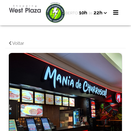
10h
22h
ABERTO
às
Voltar