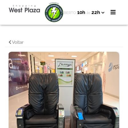
10h
22h
ABERTO
às
Voltar