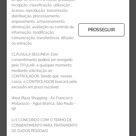
recepção, classificação, utilização ,
Receba novidades por e-mail:
acesso, reprodução, transmissão,
distribuição, processamento,
arquivamento, armazenamento,
eliminação, avaliação ou controle da
PROSSEGUIR
informação, modificação,
comunicação, transferência, difusão
CADASTRAR
ou extração.
CLÁUSULA SEGUNDA: Este
consentimento poderá ser revogado
pelo TITULAR, a qualquer momento,
mediante solicitação ao
CONTROLADOR. Sendo que, nesses
casos, o CONTROLADOR buscará pela
exclusão em prazo razoável.
ÁREA DO LOJISTA
West Plaza Shopping - Av. Francisco
Matarazzo - Água Branca, São Paulo -
SP
LI E CONCORDO COM O TERMO DE
CONSENTIMENTO PARA TRATAMENTO
DE DADOS PESSOAIS.