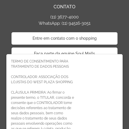
CONTATO
(11) 3677-4000
WhatsApp: (11) 94516-3051
Entre em contato com o shopping
Faça parte da equipe Soul Malls
TERMO DE CONSENTIMENTO PARA
TRATAMENTO DE DADOS PESSOAIS
Faça parte da equipe West Plaza
CONTROLADOR: ASSOCIAÇÃO DOS
LOJISTAS DO WEST PLAZA SHOPPING
Politica de privacidade
CLÁUSULA PRIMEIRA: Ao firmar o
presente termo, o TITULAR, concorda e
Código de Ética de Parceiros
consente que o CONTROLADOR tome
decisões referentes ao tratamento de
seus dados pessoais, bem como
realize o tratamento de seus dados
pessoais envolvendo operações como
CADASTRE-SE
as que se referem à coleta, produção,