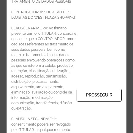
TRATAMENTO DE DADOS PESSOAIS
Faça parte da equipe West Plaza
CONTROLADOR: ASSOCIAÇÃO DOS
LOJISTAS DO WEST PLAZA SHOPPING
Politica de privacidade
CLÁUSULA PRIMEIRA: Ao firmar o
presente termo, o TITULAR, concorda e
Código de Ética de Parceiros
consente que o CONTROLADOR tome
decisões referentes ao tratamento de
seus dados pessoais, bem como
realize o tratamento de seus dados
pessoais envolvendo operações como
CADASTRE-SE
as que se referem à coleta, produção,
recepção, classificação, utilização ,
Receba novidades por e-mail:
acesso, reprodução, transmissão,
distribuição, processamento,
arquivamento, armazenamento,
eliminação, avaliação ou controle da
PROSSEGUIR
informação, modificação,
comunicação, transferência, difusão
CADASTRAR
ou extração.
CLÁUSULA SEGUNDA: Este
consentimento poderá ser revogado
pelo TITULAR, a qualquer momento,