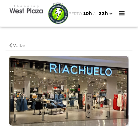
10h
22h
ABERTO
às
Voltar