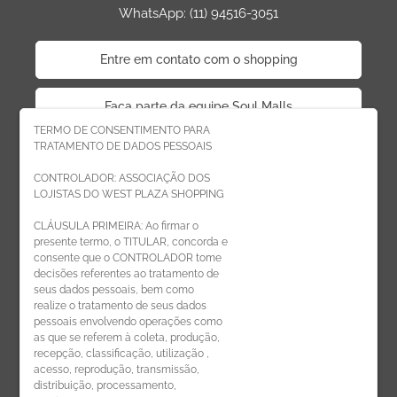
WhatsApp: (11) 94516-3051
Entre em contato com o shopping
Faça parte da equipe Soul Malls
TERMO DE CONSENTIMENTO PARA
TRATAMENTO DE DADOS PESSOAIS
Faça parte da equipe West Plaza
CONTROLADOR: ASSOCIAÇÃO DOS
LOJISTAS DO WEST PLAZA SHOPPING
Politica de privacidade
CLÁUSULA PRIMEIRA: Ao firmar o
presente termo, o TITULAR, concorda e
Código de Ética de Parceiros
consente que o CONTROLADOR tome
decisões referentes ao tratamento de
seus dados pessoais, bem como
realize o tratamento de seus dados
pessoais envolvendo operações como
CADASTRE-SE
as que se referem à coleta, produção,
recepção, classificação, utilização ,
Receba novidades por e-mail:
acesso, reprodução, transmissão,
distribuição, processamento,