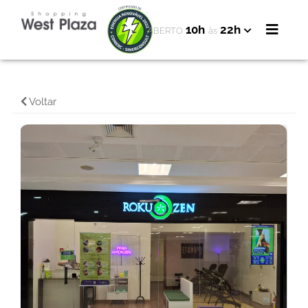
10h
22h
ABERTO
às
Voltar