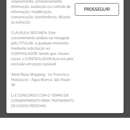
arquivamento, armazenamento,
eliminação, avaliação ou controle da
PROSSEGUIR
informação, modificação,
comunicação, transferência, difusão
CADASTRAR
ou extração.
CLÁUSULA SEGUNDA: Este
consentimento poderá ser revogado
pelo TITULAR, a qualquer momento,
mediante solicitação ao
CONTROLADOR. Sendo que, nesses
casos, o CONTROLADOR buscará pela
exclusão em prazo razoável.
ÁREA DO LOJISTA
West Plaza Shopping - Av. Francisco
Matarazzo - Água Branca, São Paulo -
SP
LI E CONCORDO COM O TERMO DE
CONSENTIMENTO PARA TRATAMENTO
DE DADOS PESSOAIS.