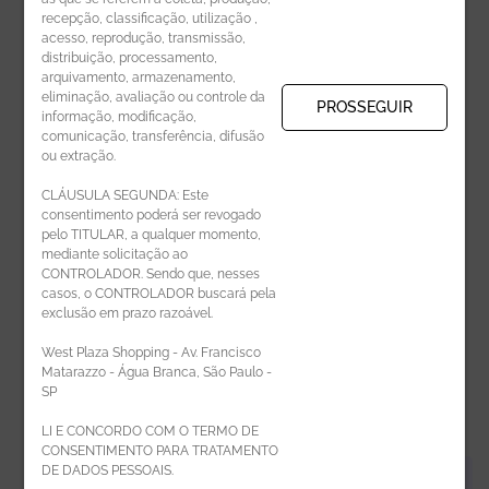
recepção, classificação, utilização ,
Receba novidades por e-mail:
acesso, reprodução, transmissão,
distribuição, processamento,
arquivamento, armazenamento,
eliminação, avaliação ou controle da
PROSSEGUIR
informação, modificação,
comunicação, transferência, difusão
CADASTRAR
ou extração.
CLÁUSULA SEGUNDA: Este
consentimento poderá ser revogado
pelo TITULAR, a qualquer momento,
mediante solicitação ao
CONTROLADOR. Sendo que, nesses
casos, o CONTROLADOR buscará pela
exclusão em prazo razoável.
ÁREA DO LOJISTA
West Plaza Shopping - Av. Francisco
Matarazzo - Água Branca, São Paulo -
SP
LI E CONCORDO COM O TERMO DE
CONSENTIMENTO PARA TRATAMENTO
DE DADOS PESSOAIS.