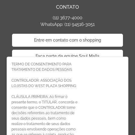
CONTATO
(11) 3677-4000
WhatsApp: (11) 94516-3051
Entre em contato com o shopping
Faça parte da equipe Soul Malls
TERMO DE CONSENTIMENTO PARA
TRATAMENTO DE DADOS PESSOAIS
Faça parte da equipe West Plaza
CONTROLADOR: ASSOCIAÇÃO DOS
LOJISTAS DO WEST PLAZA SHOPPING
Politica de privacidade
CLÁUSULA PRIMEIRA: Ao firmar o
presente termo, o TITULAR, concorda e
Código de Ética de Parceiros
consente que o CONTROLADOR tome
decisões referentes ao tratamento de
seus dados pessoais, bem como
realize o tratamento de seus dados
pessoais envolvendo operações como
CADASTRE-SE
as que se referem à coleta, produção,