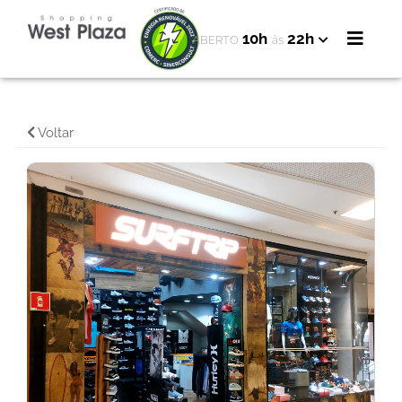
10h
22h
ABERTO
às
Voltar