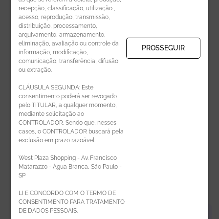
recepção, classificação, utilização ,
Receba novidades por e-mail:
acesso, reprodução, transmissão,
distribuição, processamento,
arquivamento, armazenamento,
eliminação, avaliação ou controle da
PROSSEGUIR
informação, modificação,
comunicação, transferência, difusão
CADASTRAR
ou extração.
CLÁUSULA SEGUNDA: Este
consentimento poderá ser revogado
pelo TITULAR, a qualquer momento,
mediante solicitação ao
CONTROLADOR. Sendo que, nesses
casos, o CONTROLADOR buscará pela
exclusão em prazo razoável.
ÁREA DO LOJISTA
West Plaza Shopping - Av. Francisco
Matarazzo - Água Branca, São Paulo -
SP
LI E CONCORDO COM O TERMO DE
CONSENTIMENTO PARA TRATAMENTO
DE DADOS PESSOAIS.