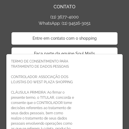
CONTATO
(11) 3677-4000
WhatsApp: (11) 94516-3051
Entre em contato com o shopping
Faça parte da equipe Soul Malls
TERMO DE CONSENTIMENTO PARA
TRATAMENTO DE DADOS PESSOAIS
Faça parte da equipe West Plaza
CONTROLADOR: ASSOCIAÇÃO DOS
LOJISTAS DO WEST PLAZA SHOPPING
Politica de privacidade
CLÁUSULA PRIMEIRA: Ao firmar o
presente termo, o TITULAR, concorda e
Código de Ética de Parceiros
consente que o CONTROLADOR tome
decisões referentes ao tratamento de
seus dados pessoais, bem como
realize o tratamento de seus dados
pessoais envolvendo operações como
CADASTRE-SE
as que se referem à coleta, produção,