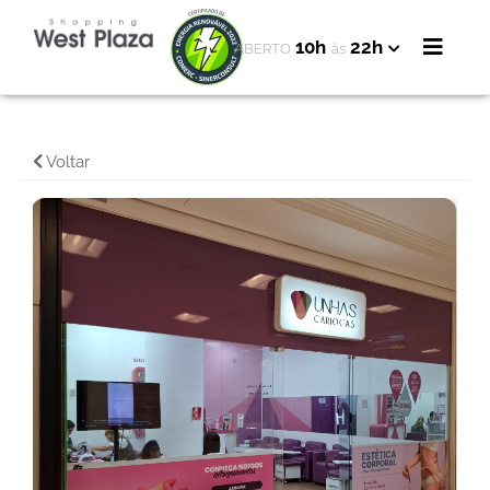
10h
22h
ABERTO
às
Voltar