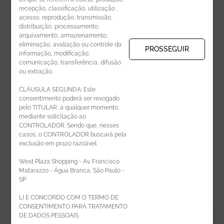
recepção, classificação, utilização ,
Receba novidades por e-mail:
acesso, reprodução, transmissão,
distribuição, processamento,
arquivamento, armazenamento,
eliminação, avaliação ou controle da
PROSSEGUIR
informação, modificação,
comunicação, transferência, difusão
CADASTRAR
ou extração.
CLÁUSULA SEGUNDA: Este
consentimento poderá ser revogado
pelo TITULAR, a qualquer momento,
mediante solicitação ao
CONTROLADOR. Sendo que, nesses
casos, o CONTROLADOR buscará pela
exclusão em prazo razoável.
ÁREA DO LOJISTA
West Plaza Shopping - Av. Francisco
Matarazzo - Água Branca, São Paulo -
SP
LI E CONCORDO COM O TERMO DE
CONSENTIMENTO PARA TRATAMENTO
DE DADOS PESSOAIS.