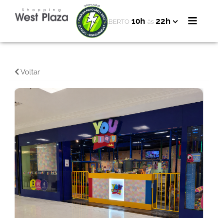
10h
22h
ABERTO
às
Voltar