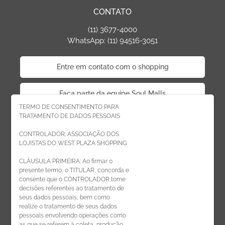
CONTATO
(11) 3677-4000
WhatsApp: (11) 94516-3051
Entre em contato com o shopping
Faça parte da equipe Soul Malls
TERMO DE CONSENTIMENTO PARA
TRATAMENTO DE DADOS PESSOAIS
Faça parte da equipe West Plaza
CONTROLADOR: ASSOCIAÇÃO DOS
LOJISTAS DO WEST PLAZA SHOPPING
Politica de privacidade
CLÁUSULA PRIMEIRA: Ao firmar o
presente termo, o TITULAR, concorda e
Código de Ética de Parceiros
consente que o CONTROLADOR tome
decisões referentes ao tratamento de
seus dados pessoais, bem como
realize o tratamento de seus dados
pessoais envolvendo operações como
CADASTRE-SE
as que se referem à coleta, produção,