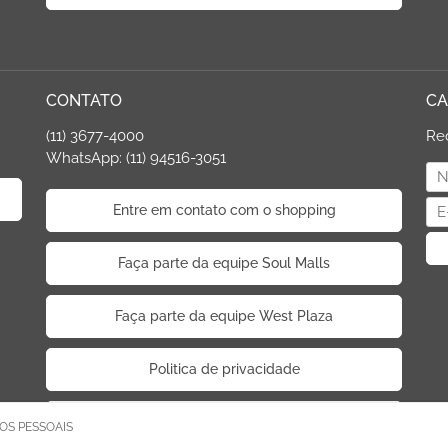
CONTATO
CA
(11) 3677-4000
Re
WhatsApp: (11) 94516-3051
Entre em contato com o shopping
Faça parte da equipe Soul Malls
Faça parte da equipe West Plaza
Politica de privacidade
Código de Ética de Parceiros
OS PESSOAIS