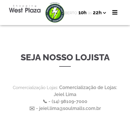
10h
22h
ABERTO
às
SEJA NOSSO LOJISTA
Comercialização de Lojas:
Comercialização Lojas:
Jeiel Lima
📞 - (14) 98109-7000
✉️ - jeiel.lima@soulmalls.com.br