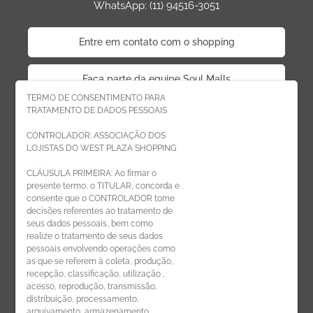
WhatsApp: (11) 94516-3051
Entre em contato com o shopping
Faça parte da equipe Soul Malls
TERMO DE CONSENTIMENTO PARA
TRATAMENTO DE DADOS PESSOAIS
Faça parte da equipe West Plaza
CONTROLADOR: ASSOCIAÇÃO DOS
LOJISTAS DO WEST PLAZA SHOPPING
Politica de privacidade
CLÁUSULA PRIMEIRA: Ao firmar o
presente termo, o TITULAR, concorda e
Código de Ética de Parceiros
consente que o CONTROLADOR tome
decisões referentes ao tratamento de
seus dados pessoais, bem como
realize o tratamento de seus dados
pessoais envolvendo operações como
CADASTRE-SE
as que se referem à coleta, produção,
recepção, classificação, utilização ,
Receba novidades por e-mail:
acesso, reprodução, transmissão,
distribuição, processamento,
arquivamento, armazenamento,