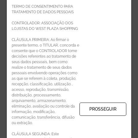
TERMO DE CONSENTIMENTO PARA
TRATAMENTO DE DADOS PESSOAIS
Faça parte da equipe West Plaza
CONTROLADOR: ASSOCIAÇÃO DOS
LOJISTAS DO WEST PLAZA SHOPPING
Politica de privacidade
CLÁUSULA PRIMEIRA: Ao firmar o
presente termo, o TITULAR, concorda e
Código de Ética de Parceiros
consente que o CONTROLADOR tome
decisões referentes ao tratamento de
seus dados pessoais, bem como
realize o tratamento de seus dados
pessoais envolvendo operações como
CADASTRE-SE
as que se referem à coleta, produção,
recepção, classificação, utilização ,
Receba novidades por e-mail:
acesso, reprodução, transmissão,
distribuição, processamento,
arquivamento, armazenamento,
eliminação, avaliação ou controle da
PROSSEGUIR
informação, modificação,
comunicação, transferência, difusão
CADASTRAR
ou extração.
CLÁUSULA SEGUNDA: Este