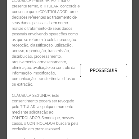
CLÁUSULA PRIMEIRA: Ao firmar o
presente termo, o TITULAR, concorda e
Código de Ética de Parceiros
consente que o CONTROLADOR tome
decisões referentes ao tratamento de
seus dados pessoais, bem como
realize o tratamento de seus dados
pessoais envolvendo operações como
CADASTRE-SE
as que se referem à coleta, produção,
recepção, classificação, utilização ,
Receba novidades por e-mail:
acesso, reprodução, transmissão,
distribuição, processamento,
arquivamento, armazenamento,
eliminação, avaliação ou controle da
PROSSEGUIR
informação, modificação,
comunicação, transferência, difusão
CADASTRAR
ou extração.
CLÁUSULA SEGUNDA: Este
consentimento poderá ser revogado
pelo TITULAR, a qualquer momento,
mediante solicitação ao
CONTROLADOR. Sendo que, nesses
casos, o CONTROLADOR buscará pela
exclusão em prazo razoável.
ÁREA DO LOJISTA