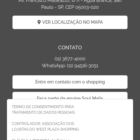
Av. Francisco Matarazzo, s/n - Água Branca, São
Paulo - SP, CEP 05003-020
VER LOCALIZAÇÃO NO MAPA
CONTATO
(11) 3677-4000
WhatsApp: (11) 94516-3051
Entre em contato com o shopping
Faça parte da equipe Soul Malls
TERMO DE CONSENTIMENTO PARA
TRATAMENTO DE DADOS PESSOAIS
Faça parte da equipe West Plaza
CONTROLADOR: ASSOCIAÇÃO DOS
LOJISTAS DO WEST PLAZA SHOPPING
Politica de privacidade