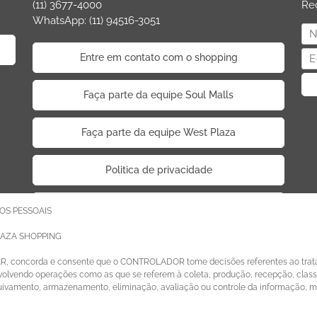
(11) 3677-4000
Re
WhatsApp: (11) 94516-3051
Entre em contato com o shopping
Faça parte da equipe Soul Malls
Faça parte da equipe West Plaza
Politica de privacidade
Código de Ética de Parceiros
OS PESSOAIS
LAZA SHOPPING
AR, concorda e consente que o CONTROLADOR tome decisões referentes ao trat
lvendo operações como as que se referem à coleta, produção, recepção, classif
quivamento, armazenamento, eliminação, avaliação ou controle da informação, 