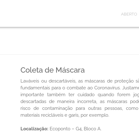
ABERTO
Coleta de Máscara
Laváveis ou descartáveis, as máscaras de proteção s
fundamentais para o combate ao Coronavírus. Justame
importante também ter cuidado quando forem jogá
descartadas de maneira incorreta, as máscaras po
risco de contaminação para outras pessoas, como
materiais recicláveis e garis, por exemplo.
Localização:
Ecoponto – G4, Bloco A.