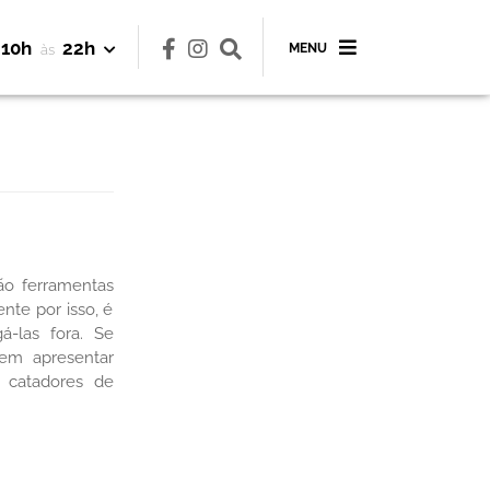
10h
22h
MENU
às
ão ferramentas
nte por isso, é
-las fora. Se
dem apresentar
 catadores de