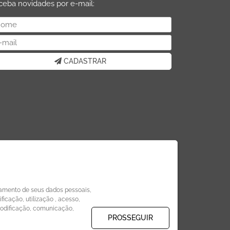
ceba novidades por e-mail:
CADASTRAR
amento de seus dados pessoais,
icação, utilização , acesso,
modificação, comunicação,
PROSSEGUIR