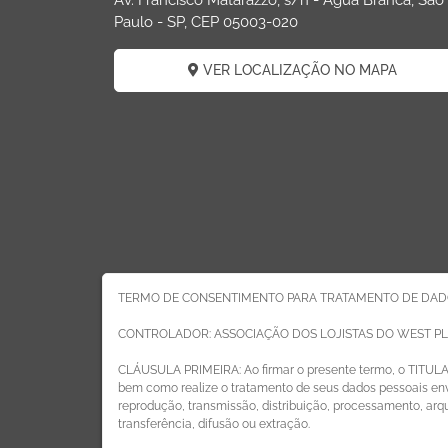
Av. Francisco Matarazzo, s/n - Água Branca, São
Paulo - SP, CEP 05003-020
VER LOCALIZAÇÃO NO MAPA
TERMO DE CONSENTIMENTO PARA TRATAMENTO DE DAD
CONTROLADOR: ASSOCIAÇÃO DOS LOJISTAS DO WEST P
CLÁUSULA PRIMEIRA: Ao firmar o presente termo, o TITUL
bem como realize o tratamento de seus dados pessoais envo
reprodução, transmissão, distribuição, processamento, ar
transferência, difusão ou extração.