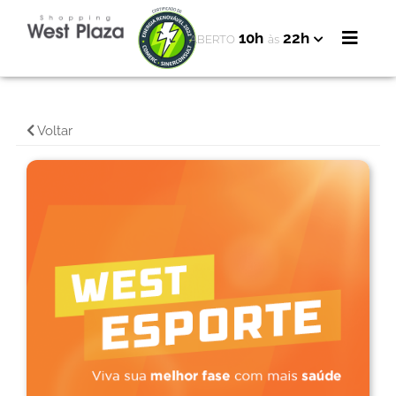
10h
22h
ABERTO
às
Voltar