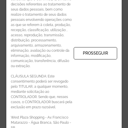
decisões referentes ao tratamento de
seus dados pessoais, bem como
realize o tratamento de seus dados
pessoais envolvendo operações como
CADASTRE-SE
as que se referem à coleta, produção,
recepção, classificação, utilização ,
Receba novidades por e-mail:
acesso, reprodução, transmissão,
distribuição, processamento,
arquivamento, armazenamento,
eliminação, avaliação ou controle da
PROSSEGUIR
informação, modificação,
comunicação, transferência, difusão
CADASTRAR
ou extração.
CLÁUSULA SEGUNDA: Este
consentimento poderá ser revogado
pelo TITULAR, a qualquer momento,
mediante solicitação ao
CONTROLADOR. Sendo que, nesses
casos, o CONTROLADOR buscará pela
exclusão em prazo razoável.
ÁREA DO LOJISTA
West Plaza Shopping - Av. Francisco
Matarazzo - Água Branca, São Paulo -
SP