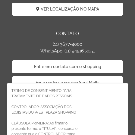
VER LOCALIZAÇÃO NO MAPA
CONTATO
(11) 3677-4000
WhatsApp: (11) 94516-3051
Entre em contato com o shopping
Faça parte da equipe Soul Malls
TERMO DE CONSENTIMENTO PARA
TRATAMENTO DE DADOS PESSOAIS
Faça parte da equipe West Plaza
CONTROLADOR: ASSOCIAÇÃO DOS
LOJISTAS DO WEST PLAZA SHOPPING
Politica de privacidade
CLÁUSULA PRIMEIRA: Ao firmar o
presente termo, o TITULAR, concorda e
Código de Ética de Parceiros
consente que o CONTROLADOR tome